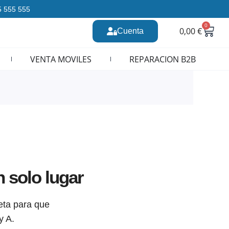
35 555 555
0
Carr
0,00
€
Cuenta
n CURSOS REPARACION MOVILES
VENTA MOVILES
REPARACION B2B
 solo lugar
eta para que
y A.