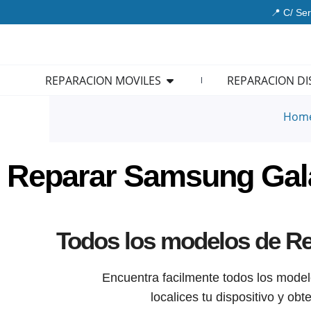
Ir
📍 C/ Ser
al
contenido
Open REPARACION MOVIL
REPARACION MOVILES
REPARACION DI
Hom
Reparar Samsung Gal
Todos los modelos de Re
Encuentra facilmente todos los mode
localices tu dispositivo y ob