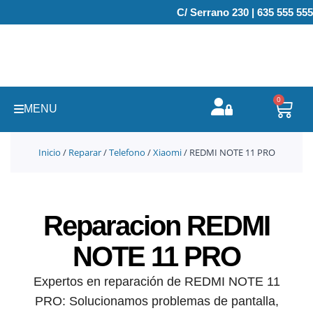
Ir
C/ Serrano 230 | 635 555 555
al
contenido
0
Carr
MENU
Inicio
/
Reparar
/
Telefono
/
Xiaomi
/ REDMI NOTE 11 PRO
Reparacion REDMI
NOTE 11 PRO
Expertos en reparación de REDMI NOTE 11
PRO: Solucionamos problemas de pantalla,