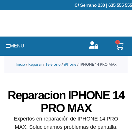
Ir
C/ Serrano 230 | 635 555 555
al
contenido
0
Carr
MENU
Inicio
/
Reparar
/
Telefono
/
iPhone
/ IPHONE 14 PRO MAX
Reparacion IPHONE 14
PRO MAX
Expertos en reparación de IPHONE 14 PRO
MAX: Solucionamos problemas de pantalla,