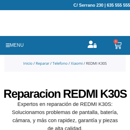
Ir
C/ Serrano 230 | 635 555 555
al
contenido
0
Carr
MENU
Inicio
/
Reparar
/
Telefono
/
Xiaomi
/ REDMI K30S
Reparacion REDMI K30S
Expertos en reparación de REDMI K30S:
Solucionamos problemas de pantalla, batería,
cámara, y más con rapidez, garantía y piezas
de alta calidad.