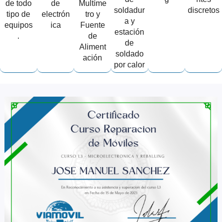
de todo
de
Multíme
soldadur
discretos
tipo de
electrón
tro y
a y
equipos
ica
Fuente
estación
.
de
de
Aliment
soldado
ación
por calor