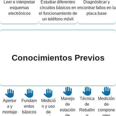
Leer e interpretar
Estudiar diferentes
Diagnósticar y
esquemas
circuitos básicos en
encontrar fallos en la
electrónicos
el funcionamiento de
placa base
un teléfono móvil
Conocimientos Previos
Manejo
Técnica
Medición
Apertur
Fundam
Medició
de
de
de
a y
entos
n y uso
estación
Reballin
compone
montaje
básicos
de
de
g
ntes