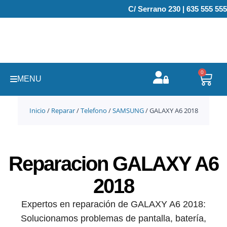
Ir
C/ Serrano 230 | 635 555 555
al
contenido
0
Carr
MENU
Inicio
/
Reparar
/
Telefono
/
SAMSUNG
/ GALAXY A6 2018
Reparacion GALAXY A6
2018
Expertos en reparación de GALAXY A6 2018:
Solucionamos problemas de pantalla, batería,