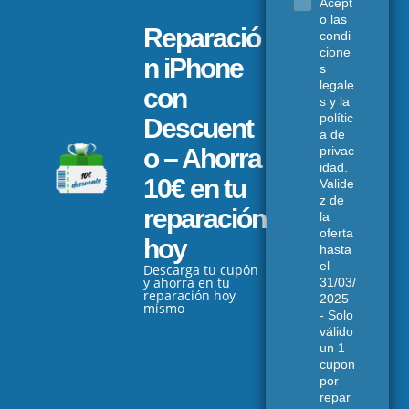
Acept
.
o las
Reparació
condi
cione
n iPhone
s
legale
con
s y la
polític
Descuent
a de
privac
o – Ahorra
idad.
10€ en tu
Valide
z de
reparación
la
oferta
hoy
hasta
el
Descarga tu cupón
y ahorra en tu
31/03/
reparación hoy
2025
mismo
- Solo
válido
un 1
cupon
por
repar