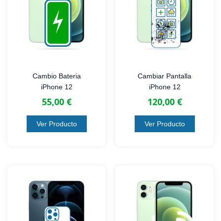
mos
la
esp
.
Gra
s !!
Cambio Bateria
Cambiar Pantalla
iPhone 12
iPhone 12
55,00
€
120,00
€
Ver Producto
Ver Producto