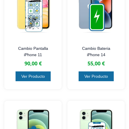
encia
a y 
aten
ón 
nin
o d
los
telé
os.
Cambio Pantalla
Cambio Bateria
¿Qu
iPhone 11
iPhone 14
ha
90,00
€
55,00
€
ocur
do?
¿po
Ver Producto
Ver Producto
s
pon
os 
con
to 
nos
os? 
Que