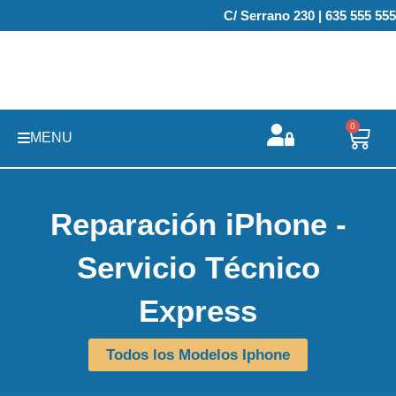
Ir
C/ Serrano 230 | 635 555 555
al
contenido
0
Carr
MENU
Reparación iPhone -
Servicio Técnico
Express
Todos los Modelos Iphone