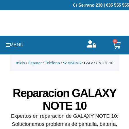
Ir
C/ Serrano 230 | 635 555 555
al
contenido
0
Carr
MENU
Inicio
/
Reparar
/
Telefono
/
SAMSUNG
/ GALAXY NOTE 10
Reparacion GALAXY
NOTE 10
Expertos en reparación de GALAXY NOTE 10:
Solucionamos problemas de pantalla, batería,