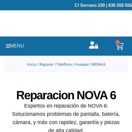
Ir
C/ Serrano 230 | 635 555 555
al
contenido
0
Carr
MENU
Inicio
/
Reparar
/
Telefono
/
Huawei
/ NOVA 6
Reparacion NOVA 6
Expertos en reparación de NOVA 6:
Solucionamos problemas de pantalla, batería,
cámara, y más con rapidez, garantía y piezas
de alta calidad.