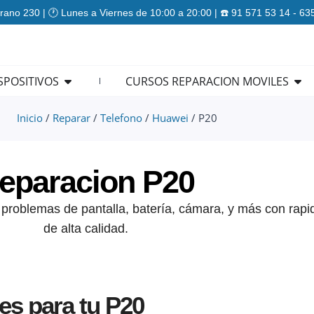
rano 230 | 🕐 Lunes a Viernes de 10:00 a 20:00 | ☎️ 91 571 53 14 - 6
ES
Open REPARACION DISPOSITIVOS
Ope
SPOSITIVOS
CURSOS REPARACION MOVILES
Inicio
/
Reparar
/
Telefono
/
Huawei
/ P20
eparacion P20
roblemas de pantalla, batería, cámara, y más con rapid
de alta calidad.
es para tu P20