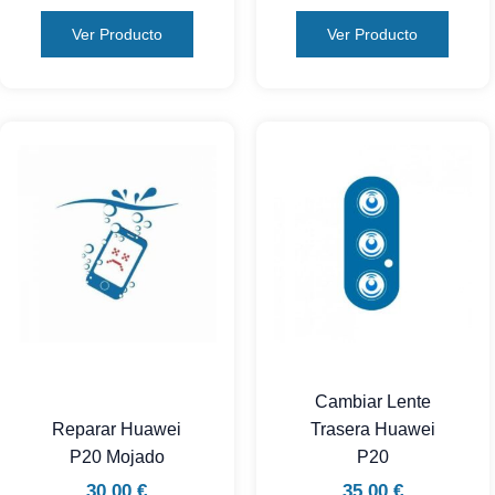
Ver Producto
Ver Producto
Cambiar Lente
Reparar Huawei
Trasera Huawei
P20 Mojado
P20
30,00
€
35,00
€