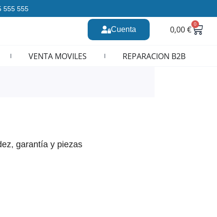
35 555 555
0
Carr
0,00
€
Cuenta
n CURSOS REPARACION MOVILES
VENTA MOVILES
REPARACION B2B
ez, garantía y piezas