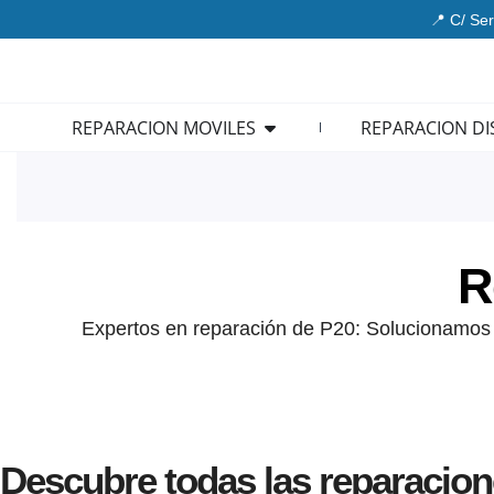
Ir
📍 C/ Ser
al
contenido
Open REPARACION MOVIL
REPARACION MOVILES
REPARACION DI
R
Expertos en reparación de P20: Solucionamos p
Descubre todas las reparacion