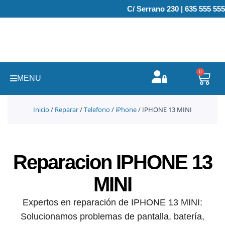
Ir
C/ Serrano 230 | 635 555 555
al
contenido
0
Carr
MENU
Inicio
/
Reparar
/
Telefono
/
iPhone
/ IPHONE 13 MINI
Reparacion IPHONE 13
MINI
Expertos en reparación de IPHONE 13 MINI:
Solucionamos problemas de pantalla, batería,