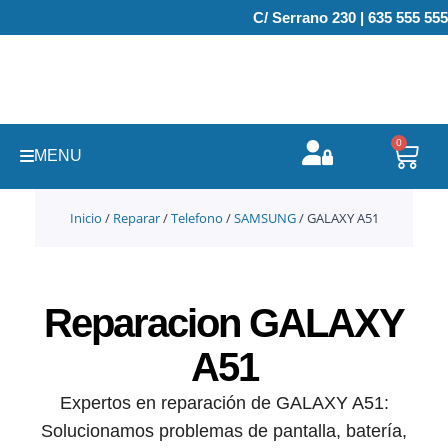
Ir
C/ Serrano 230 | 635 555 555
al
contenido
0
Carr
MENU
Inicio
/
Reparar
/
Telefono
/
SAMSUNG
/ GALAXY A51
Reparacion GALAXY
A51
Expertos en reparación de GALAXY A51:
Solucionamos problemas de pantalla, batería,