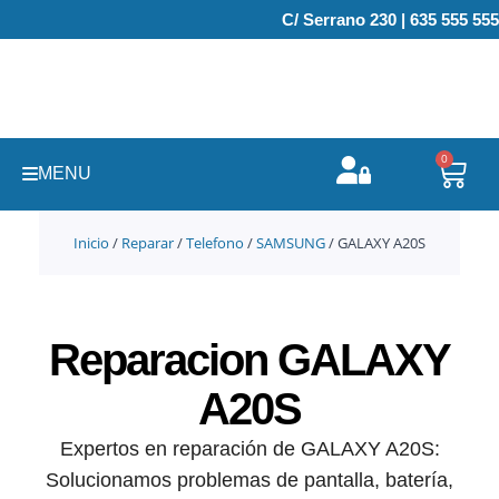
Ir
C/ Serrano 230 | 635 555 555
al
contenido
0
Carr
MENU
Inicio
/
Reparar
/
Telefono
/
SAMSUNG
/ GALAXY A20S
Reparacion GALAXY
A20S
Expertos en reparación de GALAXY A20S:
Solucionamos problemas de pantalla, batería,