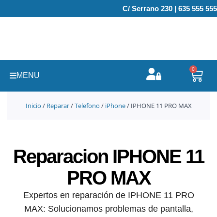
Ir
C/ Serrano 230 | 635 555 555
al
contenido
0
Carr
MENU
Inicio
/
Reparar
/
Telefono
/
iPhone
/ IPHONE 11 PRO MAX
Reparacion IPHONE 11
PRO MAX
Expertos en reparación de IPHONE 11 PRO
MAX: Solucionamos problemas de pantalla,