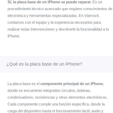
Sí, la placa base de un iPhone se puede reparar.
Es un
ellos
econó
tod
todos
micos
a
procedimiento técnico avanzado que requiere conocimientos de
los
y con
qu
electrónica y herramientas especializadas. En
Viamovil
,
paquet
garantí
un
contamos con el equipo y la experiencia necesarios para
es q
a. He
opc
realizar estas intervenciones y devolverle la funcionalidad a tu
llegan
llevado
qu
iPhone.
de esa
varios
int
gente
teléfon
ran
todas
os y
llev
las
tablets
cab
experi
y sin
me
¿Qué es la placa base de un iPhone?
encias
ningún
qu
que he
proble
vie
tenido
ma.Sin
la
con
duda
cap
La placa base es el
componente principal de un iPhone
,
esa
totalm
dad
donde se encuentran integrados circuitos, bobinas,
empre
ente
cal
condensadores, resistencias y otros elementos electrónicos.
sa en
recom
de
cuanto
endabl
res
Cada componente cumple una función específica, desde la
compr
e. 👍
sta
carga del dispositivo hasta el funcionamiento táctil, audio y