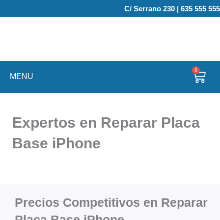
Ir
C/ Serrano 230 | 635 555 555
al
contenido
0
Carr
MENU
Expertos en Reparar Placa
Base iPhone
Precios Competitivos en Reparar
Placa Base iPhone