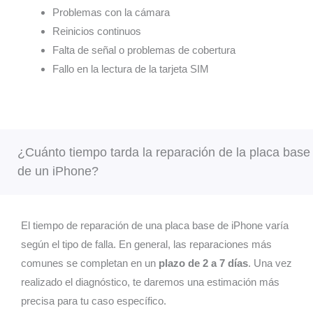
Problemas con la cámara
llegaba
por
n
tar
Reinicios continuos
nunca
acu
Falta de señal o problemas de cobertura
! Si
mos
Fallo en la lectura de la tarjeta SIM
quiere
la
n no
tie
dañar
cua
su
fue
image
nue
n no
a
¿Cuánto tiempo tarda la reparación de la placa base
trabaje
sor
de un iPhone?
n con
sa 
MRW
nos
hablo
enc
El tiempo de reparación de una placa base de iPhone varía
desde
ra
mi
cer
según el tipo de falla. En general, las reparaciones más
experi
a y 
comunes se completan en un
plazo de 2 a 7 días
. Una vez
encia
ate
realizado el diagnóstico, te daremos una estimación más
ón 
precisa para tu caso específico.
nin