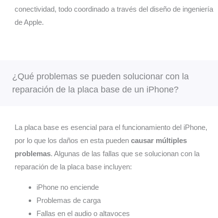
ar
sid
conectividad, todo coordinado a través del diseño de ingeniería
perfu
mu
de Apple.
mes ,
pos
produ
a.
ctos
(Ju
de
202
coche
***
¿Qué problemas se pueden solucionar con la
y mil
Ten
cosas
mo
reparación de la placa base de un iPhone?
o
pen
llegaba
nte
n
un
La placa base es esencial para el funcionamiento del iPhone,
faltand
rep
por lo que los daños en esta pueden
causar múltiples
o
ció
cosas ,
con
problemas
. Algunas de las fallas que se solucionan con la
cajas
VI
reparación de la placa base incluyen:
abierta
VIL
s y
(Se
iPhone no enciende
manip
no 
Problemas de carga
uladas
Mad
Fallas en el audio o altavoces
o no
) y 