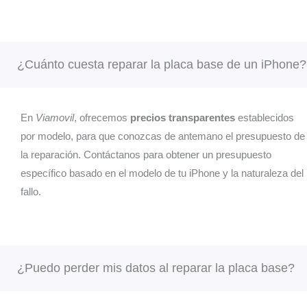
o d
los
tel
os.
¿Cuánto cuesta reparar la placa base de un iPhone?
¿Q
ha
ocu
do?
En
Viamovil
, ofrecemos
precios transparentes
establecidos
¿po
por modelo, para que conozcas de antemano el presupuesto de
s
la reparación. Contáctanos para obtener un presupuesto
pon
os 
específico basado en el modelo de tu iPhone y la naturaleza del
con
fallo.
to 
nos
os? 
Qu
mos
¿Puedo perder mis datos al reparar la placa base?
la
esp