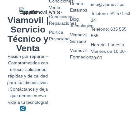
Condiciones
Donde
info@viamovil.es
Venta
Estamos
Telefono: 91 571 53
Condiciones
Viamovil |
Blog
14
Reparaciones
Tecnologico
Servicio
Telefono: 635 555
Politica
Viamovil
555
Técnico y
Privacidad
Serrano
Horario: Lunes a
Venta
Viamovil
Viernes de 10:00-
Pasión por reparar –
Formacion
20:00
Comprometidos con
ofrecer soluciones
rápidas y de calidad
para tus dispositivos.
¡Contáctanos y deja
que demos nueva
vida a tu tecnología!
F
T
a
w
c
i
e
t
b
t
o
e