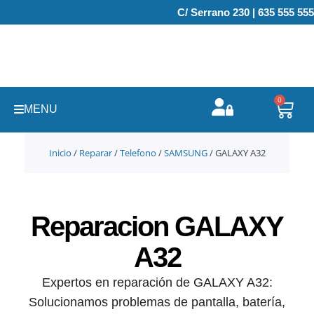
Ir
C/ Serrano 230 | 635 555 555
al
contenido
0
Carr
MENU
Inicio
/
Reparar
/
Telefono
/
SAMSUNG
/ GALAXY A32
Reparacion GALAXY
A32
Expertos en reparación de GALAXY A32:
Solucionamos problemas de pantalla, batería,