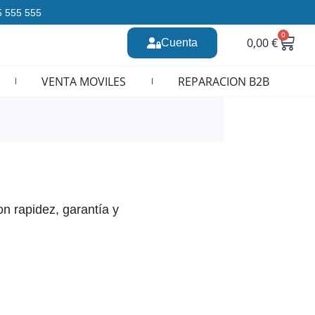
35 555 555
0
Carr
0,00
€
Cuenta
n CURSOS REPARACION MOVILES
VENTA MOVILES
REPARACION B2B
n rapidez, garantía y