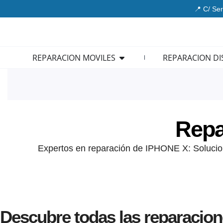
Ir
📍 C/ Ser
al
contenido
Open REPARACION MOVIL
REPARACION MOVILES
REPARACION DI
Repa
Expertos en reparación de IPHONE X: Solucion
Descubre todas las reparacio