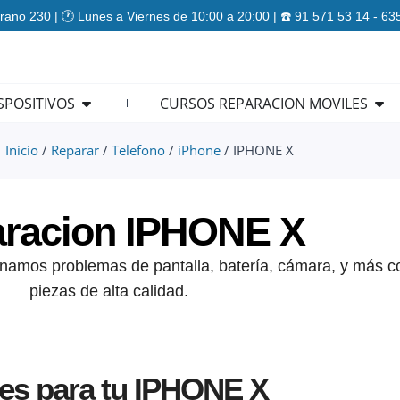
rano 230 | 🕐 Lunes a Viernes de 10:00 a 20:00 | ☎️ 91 571 53 14 - 6
ES
Open REPARACION DISPOSITIVOS
Ope
SPOSITIVOS
CURSOS REPARACION MOVILES
Inicio
/
Reparar
/
Telefono
/
iPhone
/ IPHONE X
racion IPHONE X
amos problemas de pantalla, batería, cámara, y más co
piezas de alta calidad.
nes para tu IPHONE X