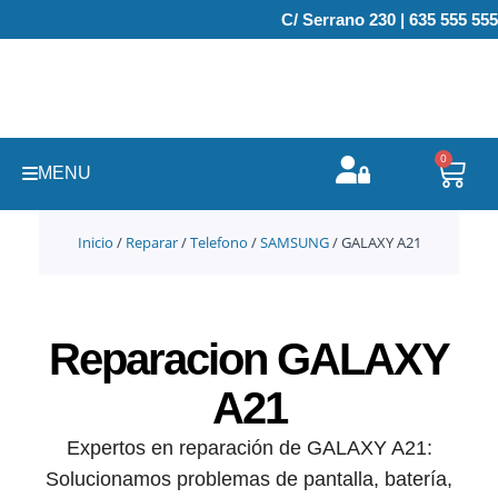
Ir
C/ Serrano 230 | 635 555 555
al
contenido
0
Carr
MENU
Inicio
/
Reparar
/
Telefono
/
SAMSUNG
/ GALAXY A21
Reparacion GALAXY
A21
Expertos en reparación de GALAXY A21:
Solucionamos problemas de pantalla, batería,