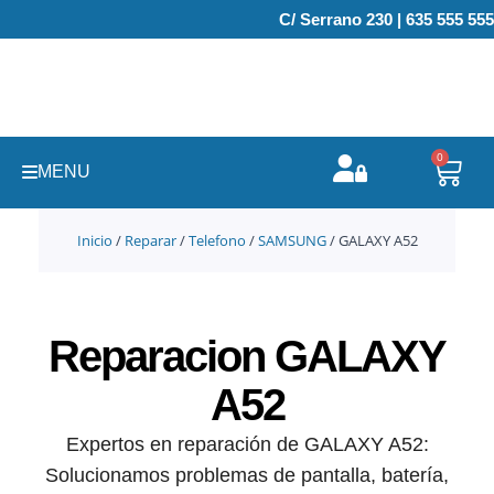
Ir
C/ Serrano 230 | 635 555 555
al
contenido
0
Carr
MENU
Inicio
/
Reparar
/
Telefono
/
SAMSUNG
/ GALAXY A52
Reparacion GALAXY
A52
Expertos en reparación de GALAXY A52:
Solucionamos problemas de pantalla, batería,