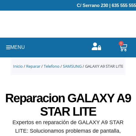
Ir
C/ Serrano 230 | 635 555 555
al
contenido
0
Carr
MENU
Inicio
/
Reparar
/
Telefono
/
SAMSUNG
/ GALAXY A9 STAR LITE
Reparacion GALAXY A9
STAR LITE
Expertos en reparación de GALAXY A9 STAR
LITE: Solucionamos problemas de pantalla,