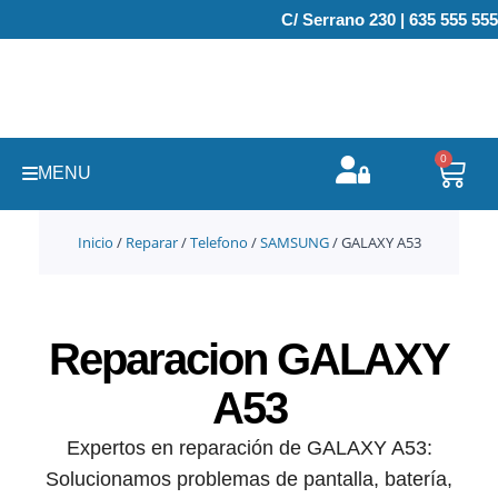
Ir
C/ Serrano 230 | 635 555 555
al
contenido
0
Carr
MENU
Inicio
/
Reparar
/
Telefono
/
SAMSUNG
/ GALAXY A53
Reparacion GALAXY
A53
Expertos en reparación de GALAXY A53:
Solucionamos problemas de pantalla, batería,