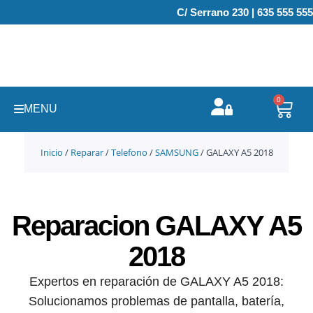
Ir
C/ Serrano 230 | 635 555 555
al
contenido
0
Carr
MENU
Inicio
/
Reparar
/
Telefono
/
SAMSUNG
/ GALAXY A5 2018
Reparacion GALAXY A5
2018
Expertos en reparación de GALAXY A5 2018:
Solucionamos problemas de pantalla, batería,