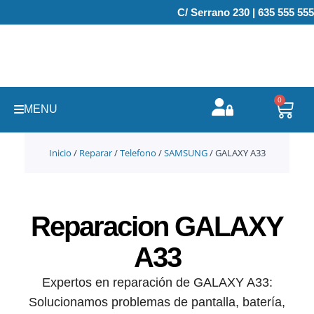
Ir
C/ Serrano 230 | 635 555 555
al
contenido
0
Carr
MENU
Inicio
/
Reparar
/
Telefono
/
SAMSUNG
/ GALAXY A33
Reparacion GALAXY
A33
Expertos en reparación de GALAXY A33:
Solucionamos problemas de pantalla, batería,