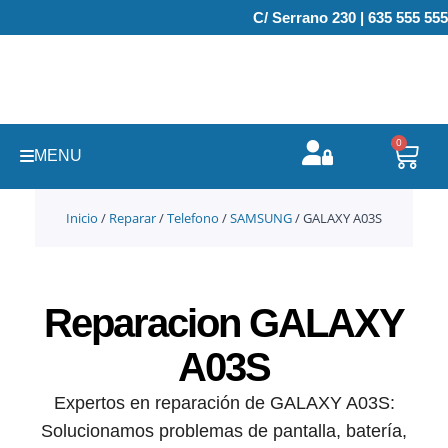
Ir
C/ Serrano 230 | 635 555 555
al
contenido
0
Carr
MENU
Inicio
/
Reparar
/
Telefono
/
SAMSUNG
/ GALAXY A03S
Reparacion GALAXY
A03S
Expertos en reparación de GALAXY A03S:
Solucionamos problemas de pantalla, batería,