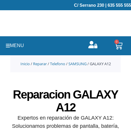
Ir
C/ Serrano 230 | 635 555 555
al
contenido
0
Carr
MENU
Inicio
/
Reparar
/
Telefono
/
SAMSUNG
/ GALAXY A12
Reparacion GALAXY
A12
Expertos en reparación de GALAXY A12:
Solucionamos problemas de pantalla, batería,