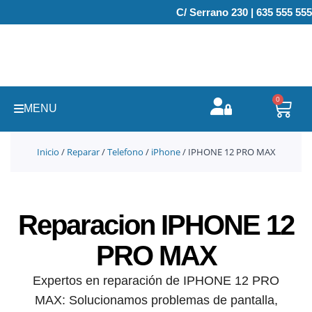
Ir
C/ Serrano 230 | 635 555 555
al
contenido
0
Carr
MENU
Inicio
/
Reparar
/
Telefono
/
iPhone
/ IPHONE 12 PRO MAX
Reparacion IPHONE 12
PRO MAX
Expertos en reparación de IPHONE 12 PRO
MAX: Solucionamos problemas de pantalla,