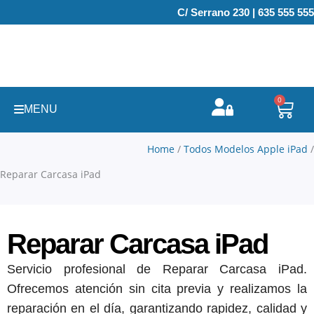
Ir
C/ Serrano 230 | 635 555 555
al
contenido
0
Carr
MENU
Home
/
Todos Modelos Apple iPad
/
Reparar Carcasa iPad
Reparar Carcasa iPad
Servicio profesional de Reparar Carcasa iPad.
Ofrecemos atención sin cita previa y realizamos la
reparación en el día, garantizando rapidez, calidad y