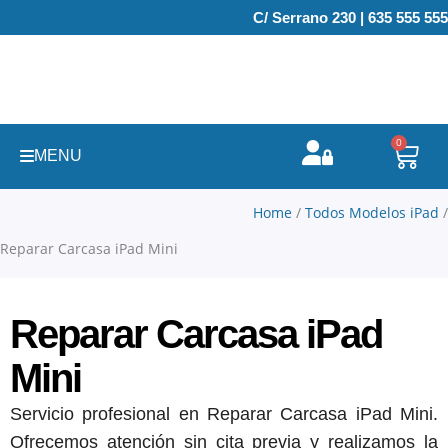
Ir
C/ Serrano 230 | 635 555 555
al
contenido
0
Carr
MENU
Home
/
Todos Modelos iPad
/
Reparar Carcasa iPad Mini
Reparar Carcasa iPad
Mini
Servicio profesional en Reparar Carcasa iPad Mini.
Ofrecemos atención sin cita previa y realizamos la