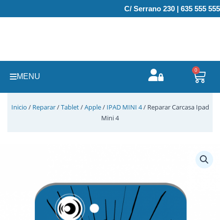
Ir
C/ Serrano 230 | 635 555 555
al
contenido
0
Carr
MENU
Inicio
/
Reparar
/
Tablet
/
Apple
/
IPAD MINI 4
/ Reparar Carcasa Ipad
Mini 4