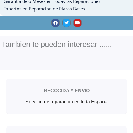
Garantia de 6 Meses en Todas las Reparaciones
cantidad
Expertos en Reparacion de Placas Bases
F
T
Y
a
w
o
c
i
u
e
t
t
b
t
u
o
e
b
o
r
e
Tambien te pueden interesar ......
k
RECOGIDA Y ENVIO
Servicio de reparacion en toda España