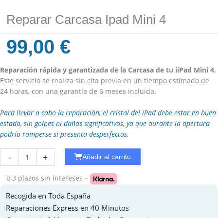
Reparar Carcasa Ipad Mini 4
99,00
€
Reparación rápida y garantizada de la Carcasa de tu iiPad Mini 4.
Este servicio se realiza sin cita previa en un tiempo estimado de
24 horas, con una garantía de 6 meses incluida.
Para llevar a cabo la reparación, el cristal del iPad debe estar en buen
estado, sin golpes ni daños significativos, ya que durante la apertura
podría romperse si presenta desperfectos.
Reparar
-
+
Añadir al carrito
Auricular
Ipad
o 3 plazos
sin intereses –
Pro
Recogida en Toda España
12.9
-
Reparaciones Express en 40 Minutos
2018