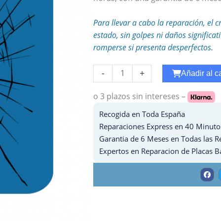
Para llevar a cabo la reparación, el c
estado, sin golpes ni daños significa
romperse si presenta desperfectos.
Reparar
-
+
Añadir al ca
WiFi
Ipad
o 3 plazos
sin intereses –
3
Recogida en Toda España
cantidad
Reparaciones Express en 40 Minuto
Garantia de 6 Meses en Todas las R
Expertos en Reparacion de Placas B
F
a
c
e
b
o
o
k