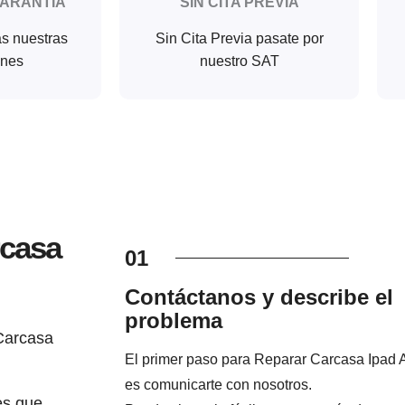
GARANTIA
SIN CITA PREVIA
as nuestras
Sin Cita Previa pasate por
ones
nuestro SAT
rcasa
01
Contáctanos y describe el
problema
Carcasa
El primer paso para Reparar Carcasa Ipad A
y
es comunicarte con nosotros.
es que