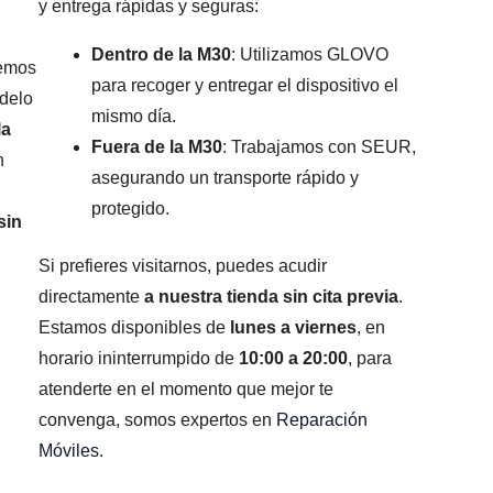
y entrega rápidas y seguras:
Dentro de la M30
: Utilizamos GLOVO
remos
para recoger y entregar el dispositivo el
odelo
mismo día.
la
Fuera de la M30
: Trabajamos con SEUR,
n
asegurando un transporte rápido y
protegido.
sin
Si prefieres visitarnos, puedes acudir
directamente
a nuestra tienda sin cita previa
.
Estamos disponibles de
lunes a viernes
, en
horario ininterrumpido de
10:00 a 20:00
, para
atenderte en el momento que mejor te
convenga, somos expertos en
Reparación
Móviles
.