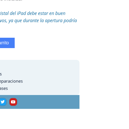
ristal del iPad debe estar en buen
tivos, ya que durante la apertura podría
rrito
s
eparaciones
ases
T
Y
w
o
i
u
t
t
t
u
e
b
r
e