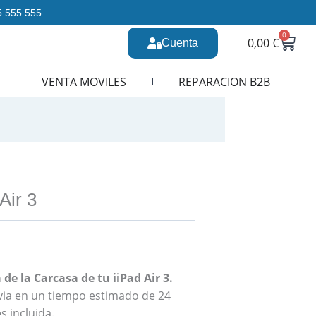
35 555 555
0
Carr
0,00
€
Cuenta
n CURSOS REPARACION MOVILES
VENTA MOVILES
REPARACION B2B
Air 3
de la Carcasa de tu iiPad Air 3.
revia en un tiempo estimado de 24
s incluida.