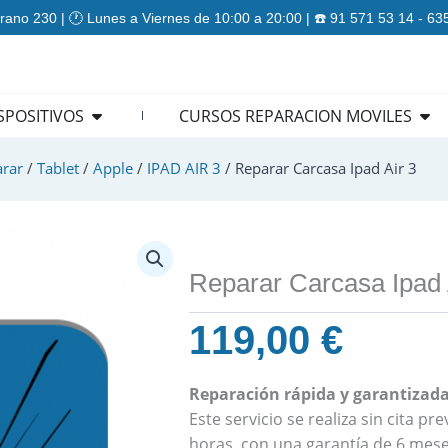
rano 230 | 🕐 Lunes a Viernes de 10:00 a 20:00 | ☎️ 91 571 53 14 - 6
ES
Open REPARACION DISPOSITIVOS
Ope
SPOSITIVOS
CURSOS REPARACION MOVILES
rar
/
Tablet
/
Apple
/
IPAD AIR 3
/ Reparar Carcasa Ipad Air 3
Reparar Carcasa Ipad 
119,00
€
Reparación rápida y garantizada 
Este servicio se realiza sin cita p
horas, con una garantía de 6 mese