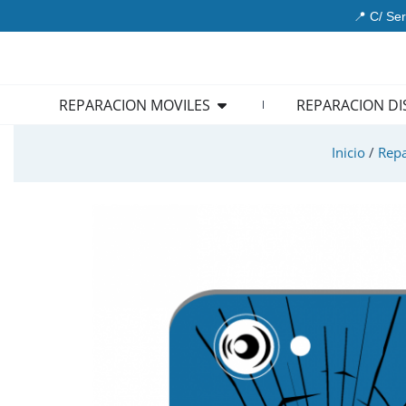
Ir
📍 C/ Ser
al
contenido
Open REPARACION MOVIL
REPARACION MOVILES
REPARACION DI
Inicio
/
Repa