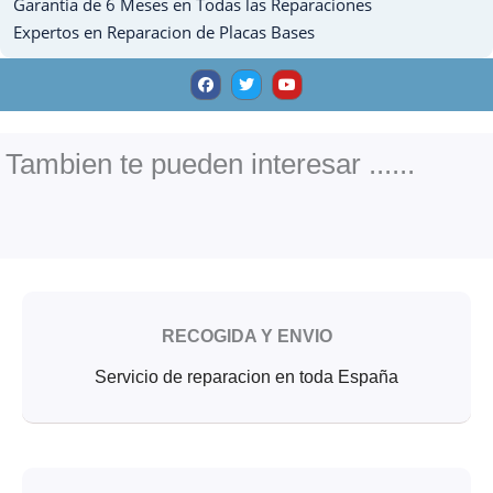
Garantia de 6 Meses en Todas las Reparaciones
cantidad
Expertos en Reparacion de Placas Bases
F
T
Y
a
w
o
c
i
u
e
t
t
b
t
u
o
e
b
o
r
e
Tambien te pueden interesar ......
k
RECOGIDA Y ENVIO
Servicio de reparacion en toda España