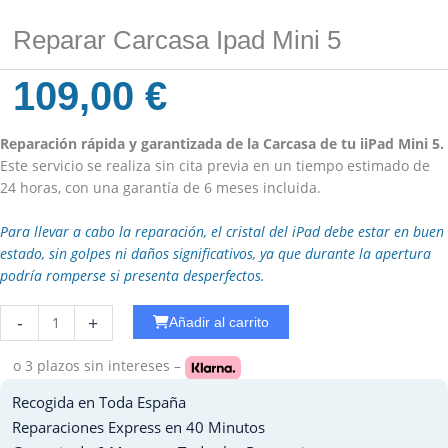
Reparar Carcasa Ipad Mini 5
109,00
€
Reparación rápida y garantizada de la Carcasa de tu iiPad Mini 5.
Este servicio se realiza sin cita previa en un tiempo estimado de
24 horas, con una garantía de 6 meses incluida.
Para llevar a cabo la reparación, el cristal del iPad debe estar en buen
estado, sin golpes ni daños significativos, ya que durante la apertura
podría romperse si presenta desperfectos.
Reparar
-
+
Añadir al carrito
Cobertura
Ipad
o 3 plazos
sin intereses –
PRO
Recogida en Toda España
12.9
-
Reparaciones Express en 40 Minutos
2020