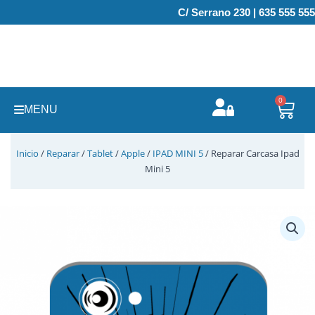
Ir
C/ Serrano 230 | 635 555 555
al
contenido
0
Carr
MENU
Inicio
/
Reparar
/
Tablet
/
Apple
/
IPAD MINI 5
/ Reparar Carcasa Ipad
Mini 5