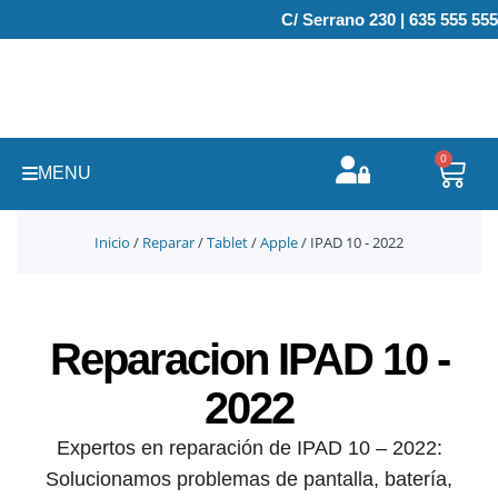
Ir
C/ Serrano 230 | 635 555 555
al
contenido
0
Carr
MENU
Inicio
/
Reparar
/
Tablet
/
Apple
/ IPAD 10 - 2022
Reparacion IPAD 10 -
2022
Expertos en reparación de IPAD 10 – 2022:
Solucionamos problemas de pantalla, batería,