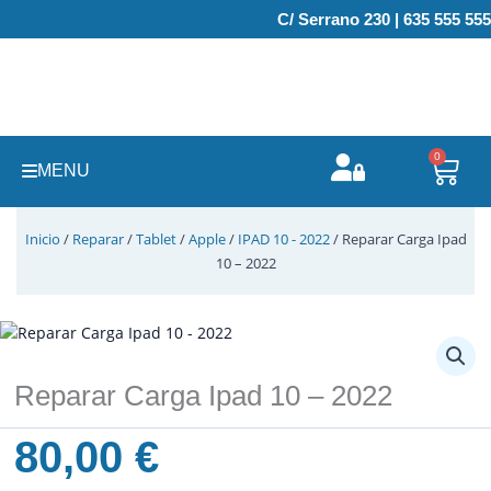
Ir
C/ Serrano 230 | 635 555 555
al
contenido
0
Carr
MENU
Inicio
/
Reparar
/
Tablet
/
Apple
/
IPAD 10 - 2022
/ Reparar Carga Ipad
10 – 2022
Reparar Carga Ipad 10 – 2022
80,00
€