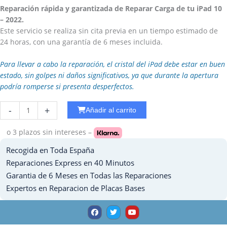
Reparación rápida y garantizada de Reparar Carga de tu iPad 10
– 2022.
Este servicio se realiza sin cita previa en un tiempo estimado de
24 horas, con una garantía de 6 meses incluida.
Para llevar a cabo la reparación, el cristal del iPad debe estar en buen
estado, sin golpes ni daños significativos, ya que durante la apertura
podría romperse si presenta desperfectos.
Reparar
-
+
Añadir al carrito
Auricular
Ipad
o 3 plazos
sin intereses –
2
Recogida en Toda España
cantidad
Reparaciones Express en 40 Minutos
Garantia de 6 Meses en Todas las Reparaciones
Expertos en Reparacion de Placas Bases
F
T
Y
a
w
o
c
i
u
e
t
t