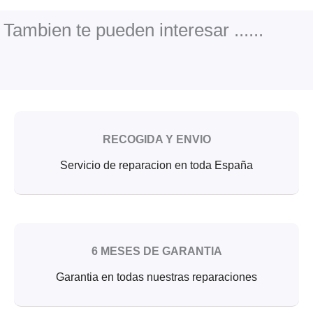
b
t
u
o
e
b
o
r
e
Tambien te pueden interesar ......
k
RECOGIDA Y ENVIO
Servicio de reparacion en toda España
6 MESES DE GARANTIA
Garantia en todas nuestras reparaciones