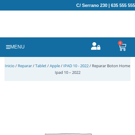
Ir
C/ Serrano 230 | 635 555 555
al
contenido
0
Carr
MENU
Inicio
/
Reparar
/
Tablet
/
Apple
/
IPAD 10 - 2022
/ Reparar Boton Home
Ipad 10 – 2022