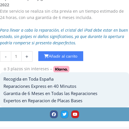
2022
Este servicio se realiza sin cita previa en un tiempo estimado de
24 horas, con una garantía de 6 meses incluida.
Para llevar a cabo la reparación, el cristal del iPad debe estar en buen
estado, sin golpes ni daños significativos, ya que durante la apertura
podría romperse si presenta desperfectos.
Reparar
-
+
Añadir al carrito
Ipad
6
o 3 plazos
sin intereses –
-
Recogida en Toda España
2018
Mojado
Reparaciones Express en 40 Minutos
cantidad
Garantia de 6 Meses en Todas las Reparaciones
Expertos en Reparacion de Placas Bases
F
T
Y
a
w
o
c
i
u
e
t
t
b
t
u