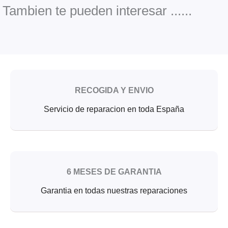
o
e
b
o
r
e
Tambien te pueden interesar ......
k
RECOGIDA Y ENVIO
Servicio de reparacion en toda España
6 MESES DE GARANTIA
Garantia en todas nuestras reparaciones