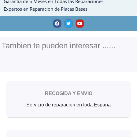
Garantia de 6 Meses en Todas las Reparaciones
Expertos en Reparacion de Placas Bases
F
T
Y
a
w
o
c
i
u
e
t
t
b
t
u
o
e
b
o
r
e
Tambien te pueden interesar ......
k
RECOGIDA Y ENVIO
Servicio de reparacion en toda España