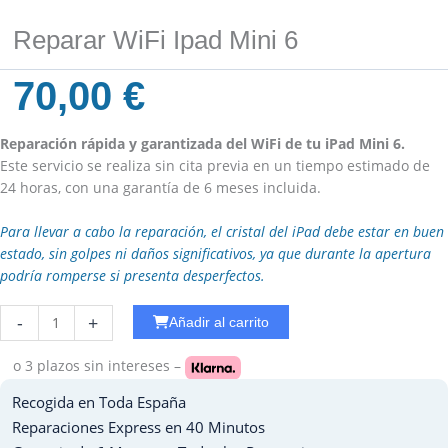
Reparar WiFi Ipad Mini 6
70,00
€
Reparación rápida y garantizada del WiFi de tu iPad Mini 6.
Este servicio se realiza sin cita previa en un tiempo estimado de
24 horas, con una garantía de 6 meses incluida.
Para llevar a cabo la reparación, el cristal del iPad debe estar en buen
estado, sin golpes ni daños significativos, ya que durante la apertura
podría romperse si presenta desperfectos.
Reparar
-
+
Añadir al carrito
Carga
Ipad
o 3 plazos
sin intereses –
Mini
Recogida en Toda España
2
cantidad
Reparaciones Express en 40 Minutos