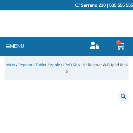
Ir
C/ Serrano 230 | 635 555 555
al
contenido
0
Carr
MENU
Inicio
/
Reparar
/
Tablet
/
Apple
/
IPAD MINI 6
/ Reparar WiFi Ipad Mini
6