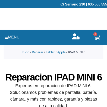
Ir
C/ Serrano 230 | 635 555 555
al
contenido
0
Carr
MENU
Inicio
/
Reparar
/
Tablet
/
Apple
/ IPAD MINI 6
Reparacion IPAD MINI 6
Expertos en reparación de IPAD MINI 6:
Solucionamos problemas de pantalla, batería,
cámara, y más con rapidez, garantía y piezas
de alta calidad.