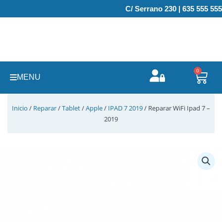
Ir
C/ Serrano 230 | 635 555 555
al
contenido
0
Carr
MENU
Inicio
/
Reparar
/
Tablet
/
Apple
/
IPAD 7 2019
/ Reparar WiFi Ipad 7 –
2019