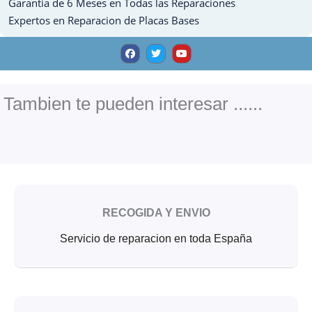
Garantia de 6 Meses en Todas las Reparaciones
Expertos en Reparacion de Placas Bases
F
T
Y
a
w
o
c
i
u
e
t
t
b
t
u
o
e
b
o
r
e
Tambien te pueden interesar ......
k
RECOGIDA Y ENVIO
Servicio de reparacion en toda España