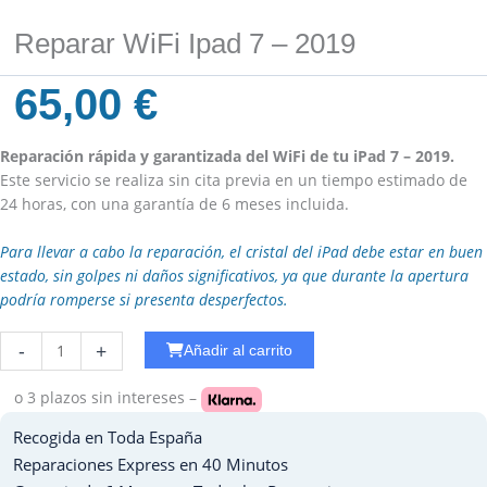
Reparar WiFi Ipad 7 – 2019
65,00
€
Reparación rápida y garantizada del WiFi de tu iPad 7 – 2019.
Este servicio se realiza sin cita previa en un tiempo estimado de
24 horas, con una garantía de 6 meses incluida.
Para llevar a cabo la reparación, el cristal del iPad debe estar en buen
estado, sin golpes ni daños significativos, ya que durante la apertura
podría romperse si presenta desperfectos.
Reparar
-
+
Añadir al carrito
WiFi
Ipad
o 3 plazos
sin intereses –
7
Recogida en Toda España
-
2019
Reparaciones Express en 40 Minutos
cantidad