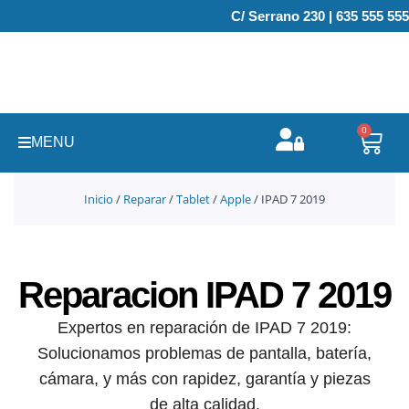
Ir
C/ Serrano 230 | 635 555 555
al
contenido
0
Carr
MENU
Inicio
/
Reparar
/
Tablet
/
Apple
/ IPAD 7 2019
Reparacion IPAD 7 2019
Expertos en reparación de IPAD 7 2019:
Solucionamos problemas de pantalla, batería,
cámara, y más con rapidez, garantía y piezas
de alta calidad.