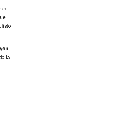
e en
que
 listo
uyen
da la