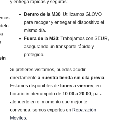
y entrega rápidas y seguras:
Dentro de la M30
: Utilizamos GLOVO
remos
para recoger y entregar el dispositivo el
odelo
mismo día.
la
Fuera de la M30
: Trabajamos con SEUR,
n
asegurando un transporte rápido y
protegido.
sin
Si prefieres visitarnos, puedes acudir
directamente
a nuestra tienda sin cita previa
.
Estamos disponibles de
lunes a viernes
, en
horario ininterrumpido de
10:00 a 20:00
, para
atenderte en el momento que mejor te
convenga, somos expertos en
Reparación
Móviles
.