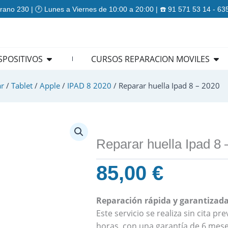
rano 230 | 🕐 Lunes a Viernes de 10:00 a 20:00 | ☎️ 91 571 53 14 - 6
ES
Open REPARACION DISPOSITIVOS
Ope
SPOSITIVOS
CURSOS REPARACION MOVILES
r
/
Tablet
/
Apple
/
IPAD 8 2020
/ Reparar huella Ipad 8 – 2020
Reparar huella Ipad 8 
85,00
€
Reparación rápida y garantizada 
Este servicio se realiza sin cita p
horas, con una garantía de 6 mese