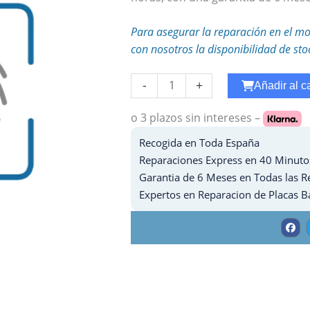
Para asegurar la reparación en el mo
con nosotros la disponibilidad de sto
Reparar
-
+
Añadir al ca
WiFi
Ipad
o 3 plazos
sin intereses –
3
Recogida en Toda España
cantidad
Reparaciones Express en 40 Minuto
Garantia de 6 Meses en Todas las R
Expertos en Reparacion de Placas B
F
a
c
e
b
o
o
k