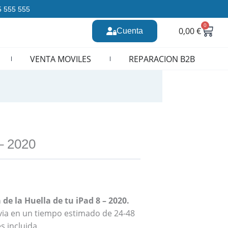
35 555 555
0
Carr
0,00
€
Cuenta
n CURSOS REPARACION MOVILES
VENTA MOVILES
REPARACION B2B
– 2020
de la Huella de tu iPad 8 – 2020.
revia en un tiempo estimado de 24-48
s incluida.