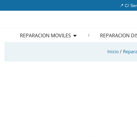
Ir
📍 C/ Ser
al
contenido
Open REPARACION MOVIL
REPARACION MOVILES
REPARACION DI
Inicio
/
Repara