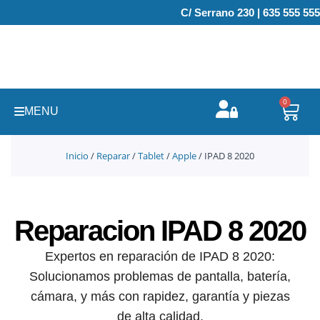
Ir
C/ Serrano 230 | 635 555 555
al
contenido
0
Carr
MENU
Inicio
/
Reparar
/
Tablet
/
Apple
/ IPAD 8 2020
Reparacion IPAD 8 2020
Expertos en reparación de IPAD 8 2020:
Solucionamos problemas de pantalla, batería,
cámara, y más con rapidez, garantía y piezas
de alta calidad.