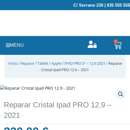
Ir
C/ Serrano 230 | 635 555 555
al
contenido
0
Carr
MENU
Inicio
/
Reparar
/
Tablet
/
Apple
/
IPAD PRO 5º – 12.9 2021
/ Reparar
Cristal Ipad PRO 12.9 – 2021
Reparar Cristal Ipad PRO 12.9 –
2021