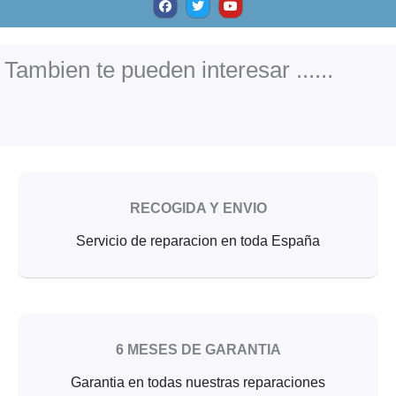
a
w
o
c
i
u
e
t
t
b
t
u
o
e
b
o
r
e
Tambien te pueden interesar ......
k
RECOGIDA Y ENVIO
Servicio de reparacion en toda España
6 MESES DE GARANTIA
Garantia en todas nuestras reparaciones