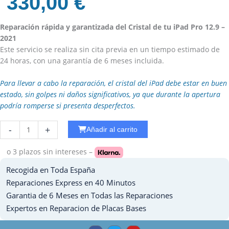
330,00
€
Reparación rápida y garantizada del Cristal de tu iPad Pro 12.9 –
2021
Este servicio se realiza sin cita previa en un tiempo estimado de
24 horas, con una garantía de 6 meses incluida.
Para llevar a cabo la reparación, el cristal del iPad debe estar en buen
estado, sin golpes ni daños significativos, ya que durante la apertura
podría romperse si presenta desperfectos.
Reparar
-
+
Añadir al carrito
Carga
Ipad
o 3 plazos
sin intereses –
Mini
Recogida en Toda España
2
cantidad
Reparaciones Express en 40 Minutos
Garantia de 6 Meses en Todas las Reparaciones
Expertos en Reparacion de Placas Bases
F
T
Y