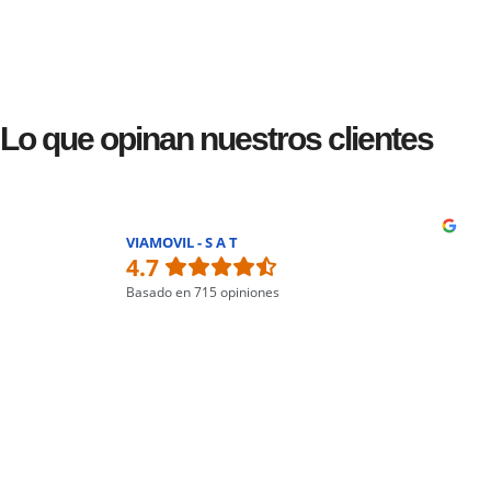
Lo que opinan nuestros clientes
VIAMOVIL - S A T
4.7
Basado en 715 opiniones
DAVID
Sandra Mendoza
David Pelado
Ander Echevarria
Leyendo
Servicio
El
VI
los
rápido,
mejor
se
comentarios
profesional
servicio
R