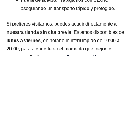
Fuera de la M30
: Trabajamos con SEUR,
asegurando un transporte rápido y protegido.
Si prefieres visitarnos, puedes acudir directamente
a
nuestra tienda sin cita previa
. Estamos disponibles de
lunes a viernes
, en horario ininterrumpido de
10:00 a
20:00
, para atenderte en el momento que mejor te
convenga. Profesionales en
Reparacion Moviles
.
04
Verificación exhaustiva del
funcionamiento