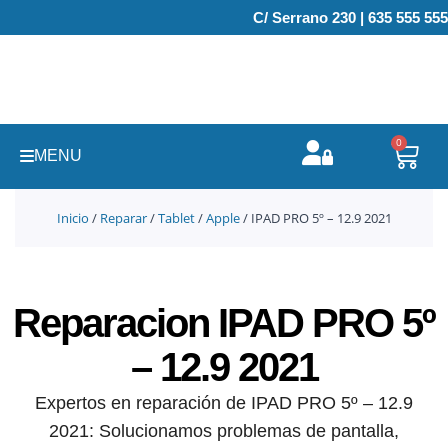
Ir
C/ Serrano 230 | 635 555 555
al
contenido
0
Carr
MENU
Inicio
/
Reparar
/
Tablet
/
Apple
/ IPAD PRO 5º – 12.9 2021
Reparacion IPAD PRO 5º
– 12.9 2021
Expertos en reparación de IPAD PRO 5º – 12.9
2021: Solucionamos problemas de pantalla,