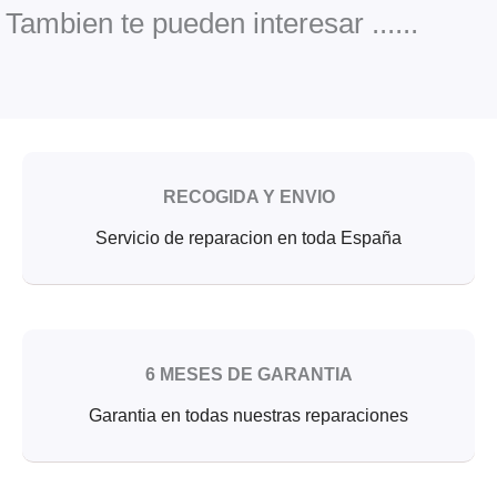
o
e
b
o
r
e
Tambien te pueden interesar ......
k
RECOGIDA Y ENVIO
Servicio de reparacion en toda España
6 MESES DE GARANTIA
Garantia en todas nuestras reparaciones