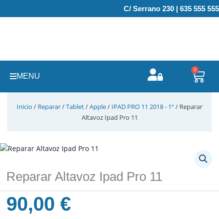
Ir
C/ Serrano 230 | 635 555 555
al
contenido
0
Carr
MENU
Inicio
/
Reparar
/
Tablet
/
Apple
/
IPAD PRO 11 2018 - 1º
/ Reparar
Altavoz Ipad Pro 11
Reparar Altavoz Ipad Pro 11
90,00
€