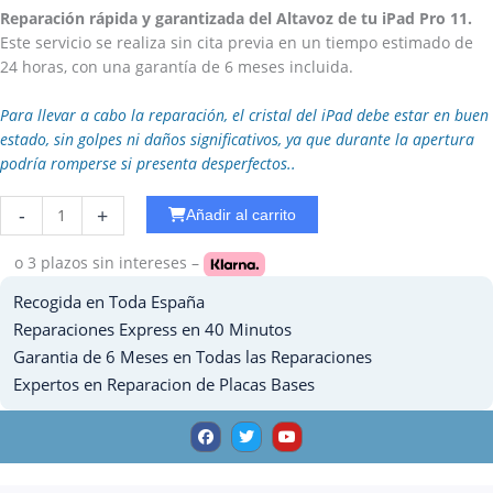
Reparación rápida y garantizada del Altavoz de tu iPad Pro 11.
Este servicio se realiza sin cita previa en un tiempo estimado de
24 horas, con una garantía de 6 meses incluida.
Para llevar a cabo la reparación, el cristal del iPad debe estar en buen
estado, sin golpes ni daños significativos, ya que durante la apertura
podría romperse si presenta desperfectos..
Reparar
-
+
Añadir al carrito
WiFi
Ipad
o 3 plazos
sin intereses –
Pro
Recogida en Toda España
10.5
cantidad
Reparaciones Express en 40 Minutos
Garantia de 6 Meses en Todas las Reparaciones
Expertos en Reparacion de Placas Bases
F
T
Y
a
w
o
c
i
u
e
t
t
b
t
u