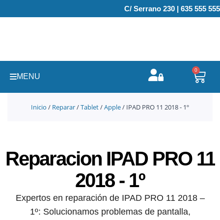
Ir
C/ Serrano 230 | 635 555 555
al
contenido
0
Carr
MENU
Inicio
/
Reparar
/
Tablet
/
Apple
/ IPAD PRO 11 2018 - 1º
Reparacion IPAD PRO 11
2018 - 1º
Expertos en reparación de IPAD PRO 11 2018 –
1º: Solucionamos problemas de pantalla,