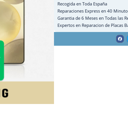
Recogida en Toda España
Galaxy
Reparaciones Express en 40 Minuto
J1
Garantia de 6 Meses en Todas las R
2016
Expertos en Reparacion de Placas B
cantidad
F
a
c
e
b
o
o
k