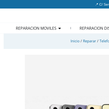
Ir
📍 C/ Ser
al
contenido
Open REPARACION MOVIL
REPARACION MOVILES
REPARACION DI
Inicio
/
Reparar
/
Telef