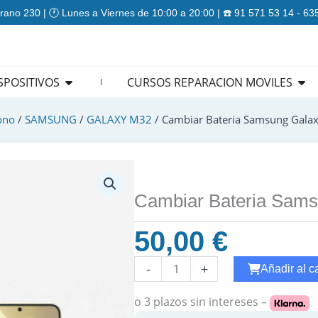
rano 230 | 🕐 Lunes a Viernes de 10:00 a 20:00 | ☎️ 91 571 53 14 - 6
ES
Open REPARACION DISPOSITIVOS
Ope
SPOSITIVOS
CURSOS REPARACION MOVILES
ono
/
SAMSUNG
/
GALAXY M32
/ Cambiar Bateria Samsung Gala
Cambiar Bateria Sam
50,00
€
Cambiar
-
+
Añadir al ca
Boton
Encendido
o 3 plazos
sin intereses –
Samsung