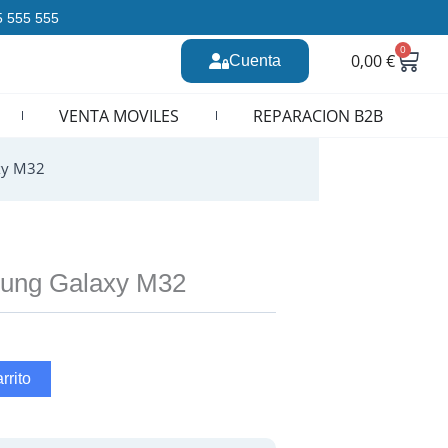
35 555 555
0
Carr
0,00
€
Cuenta
n CURSOS REPARACION MOVILES
VENTA MOVILES
REPARACION B2B
xy M32
sung Galaxy M32
rrito