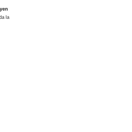
uyen
da la