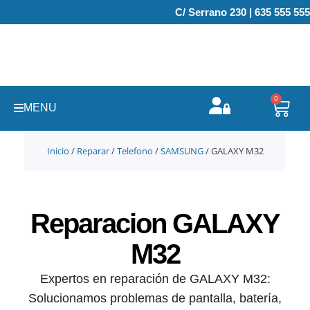
Ir
C/ Serrano 230 | 635 555 555
al
contenido
0
Carr
MENU
Inicio
/
Reparar
/
Telefono
/
SAMSUNG
/ GALAXY M32
Reparacion GALAXY
M32
Expertos en reparación de GALAXY M32:
Solucionamos problemas de pantalla, batería,