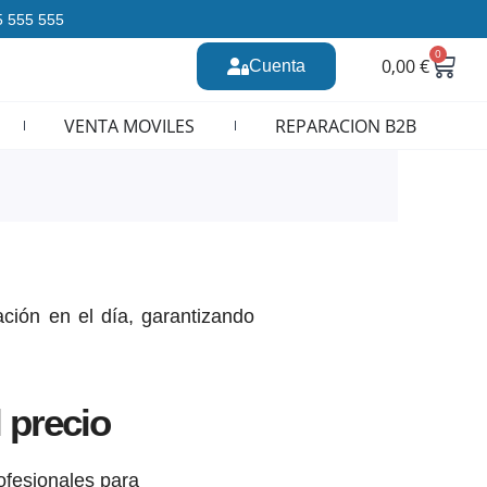
35 555 555
0
Carr
0,00
€
Cuenta
n CURSOS REPARACION MOVILES
VENTA MOVILES
REPARACION B2B
ción en el día, garantizando
 precio
ofesionales para