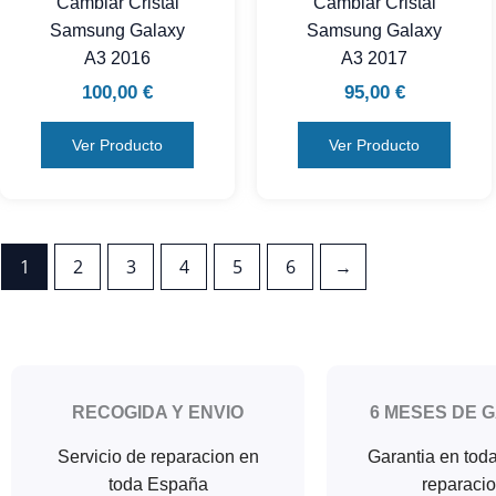
Cambiar Cristal
Cambiar Cristal
Samsung Galaxy
Samsung Galaxy
A3 2016
A3 2017
100,00
€
95,00
€
Ver Producto
Ver Producto
1
2
3
4
5
6
→
RECOGIDA Y ENVIO
6 MESES DE 
Servicio de reparacion en
Garantia en tod
toda España
reparaci