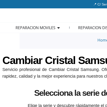
Ir
📍 C/ Ser
al
contenido
Open REPARACION MOVIL
REPARACION MOVILES
REPARACION DI
Hom
Cambiar Cristal Sam
Servicio profesional de Cambiar Cristal Samsung. Ofr
rapidez, calidad y la mejor experiencia para nuestros cl
Selecciona la serie 
Elige la serie y descubre rápidamente el