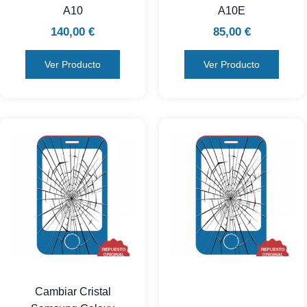
A10
A10E
140,00
€
85,00
€
Ver Producto
Ver Producto
Cambiar Cristal