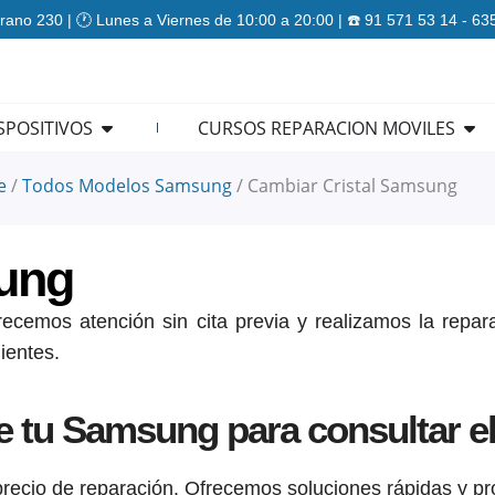
rano 230 | 🕐 Lunes a Viernes de 10:00 a 20:00 | ☎️ 91 571 53 14 - 6
ES
Open REPARACION DISPOSITIVOS
Ope
SPOSITIVOS
CURSOS REPARACION MOVILES
e
/
Todos Modelos Samsung
/
Cambiar Cristal Samsung
sung
ecemos atención sin cita previa y realizamos la repara
ientes.
de tu Samsung para consultar el
 precio de reparación. Ofrecemos soluciones rápidas y pr