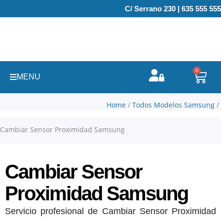
Ir
C/ Serrano 230 | 635 555 555
al
contenido
0
Carr
MENU
Home
/
Todos Modelos Samsung
/
Cambiar Sensor Proximidad Samsung
Cambiar Sensor
Proximidad Samsung
Servicio profesional de Cambiar Sensor Proximidad