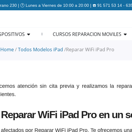
rano 230 | 🕐 Lunes a Viernes de 10:00 a 20:00 | ☎️ 91 571 53 14 - 6
ES
Open REPARACION DISPOSITIVOS
Ope
SPOSITIVOS
CURSOS REPARACION MOVILES
Home
/
Todos Modelos iPad
/
Reparar WiFi iPad Pro
cemos atención sin cita previa y realizamos la repara
ientes.
Reparar WiFi iPad Pro en un s
 afectados por Reparar WiFi iPad Pro. Te ofrecemos una