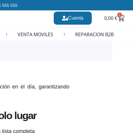
35 555 555
0
Carr
0,00
€
Cuenta
n CURSOS REPARACION MOVILES
VENTA MOVILES
REPARACION B2B
ción en el día, garantizando
olo lugar
 lista completa