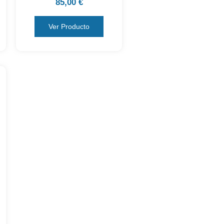
85,00
€
Ver Producto