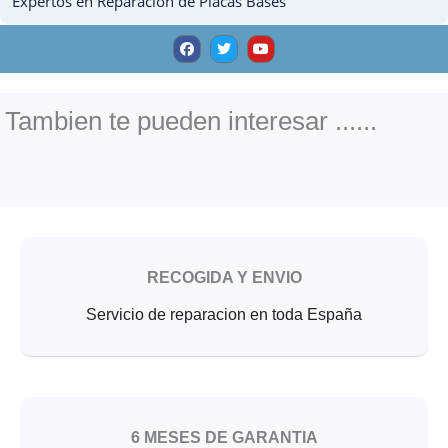
Expertos en Reparacion de Placas Bases
F
T
Y
a
w
o
c
i
u
e
t
t
b
t
u
o
e
b
o
r
e
Tambien te pueden interesar ......
k
RECOGIDA Y ENVIO
Servicio de reparacion en toda España
6 MESES DE GARANTIA