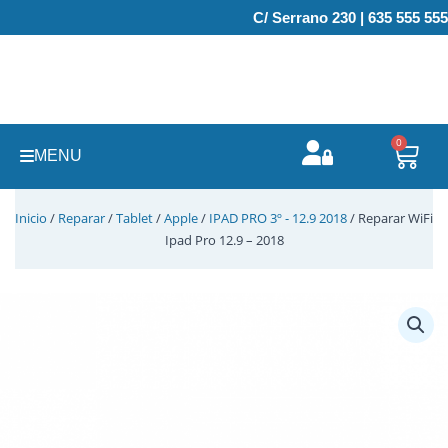
Ir
C/ Serrano 230 | 635 555 555
al
contenido
0
Carr
MENU
Inicio
/
Reparar
/
Tablet
/
Apple
/
IPAD PRO 3º - 12.9 2018
/ Reparar WiFi
Ipad Pro 12.9 – 2018